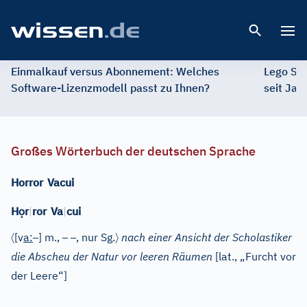
Open 
Einmalkauf versus Abonnement: Welches
Lego St
Software-Lizenzmodell passt zu Ihnen?
seit Jah
Großes Wörterbuch der deutschen Sprache
Horror
Vacui
ọ
H
r
|
ror
Va
|
cui
〈
–
–
–
〉
[v
a
:
]
m.
,
, nur Sg.
nach einer Ansicht der Scholastiker
die Abscheu der Natur vor leeren Räumen
[
lat.
, „Furcht vor
der Leere“]