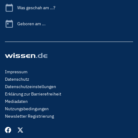
Was geschah am ...?
Geboren am ...
Footer
Impressum
Menu
Datenschutz
Legal
Datenschutzeinstellungen
Erklärung zur Barrierefreiheit
Mediadaten
Nutzungsbedingungen
Newsletter Registrierung