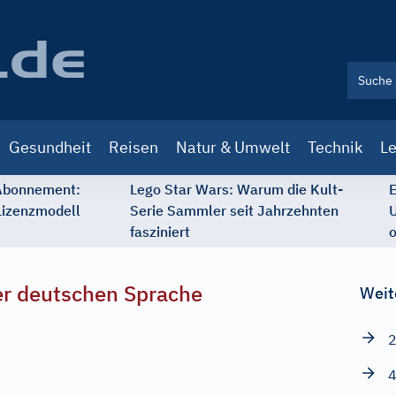
Gesundheit
Reisen
Natur & Umwelt
Technik
Le
 Abonnement:
Lego Star Wars: Warum die Kult-
E
Lizenzmodell
Serie Sammler seit Jahrzehnten
U
fasziniert
o
r deutschen Sprache
Weit
2
4