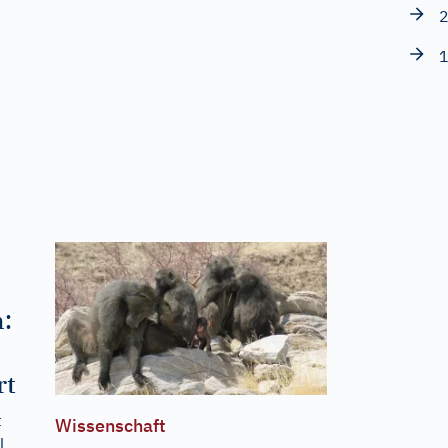
2
1
:
rt
t
Wissenschaft
l,