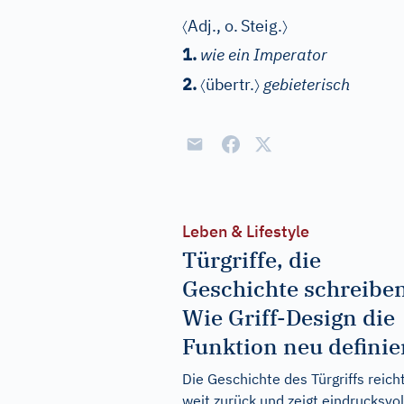
〈
〉
Adj.
, o.
Steig.
1.
wie ein Imperator
〈
〉
2.
übertr.
gebieterisch
Leben & Lifestyle
Türgriffe, die
Geschichte schreiben
Wie Griff-Design die
Funktion neu definie
Die Geschichte des Türgriffs reich
weit zurück und zeigt eindrucksvol