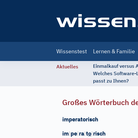
Main
Wissenstest
Lernen & Familie
navigation
Einmalkauf versus
Aktuelles
Welches Software-
passt zu Ihnen?
Großes Wörterbuch de
imperatorisch
im
|
pe
|
ra
|
t
o
|
risch