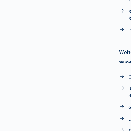
S
S
P
Weit
wiss
G
R
d
G
D
S