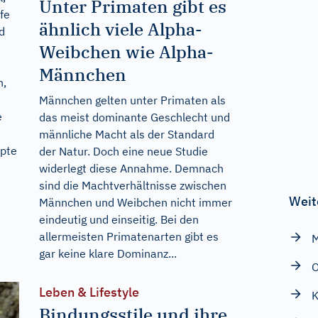
Unter Primaten gibt es
fe
ähnlich viele Alpha-
d
Weibchen wie Alpha-
Männchen
n,
Männchen gelten unter Primaten als
e
das meist dominante Geschlecht und
männliche Macht als der Standard
epte
der Natur. Doch eine neue Studie
widerlegt diese Annahme. Demnach
sind die Machtverhältnisse zwischen
Weit
Männchen und Weibchen nicht immer
eindeutig und einseitig. Bei den
allermeisten Primatenarten gibt es
M
gar keine klare Dominanz...
O
Leben & Lifestyle
K
Bindungsstile und ihre