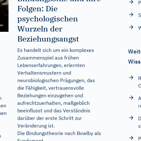
P
Folgen: Die
S
psychologischen
Wurzeln der
W
Beziehungsangst
Es handelt sich um ein komplexes
Weit
Zusammenspiel aus frühen
Wiss
Lebenserfahrungen, erlernten
Verhaltensmustern und
R
neurobiologischen Prägungen, das
O
die Fähigkeit, vertrauensvolle
Beziehungen einzugehen und
m
A
aufrechtzuerhalten, maßgeblich
men
r
beeinflusst und das Verständnis
ben
darüber der erste Schritt zur
D
Veränderung ist.
s
Die Bindungstheorie nach Bowlby als
n
P
Fundament