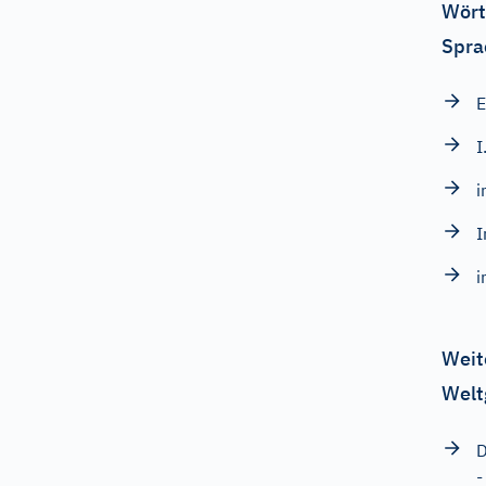
Wört
Spra
E
I
i
I
i
Weit
Welt
D
-