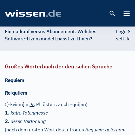
Open 
Einmalkauf versus Abonnement: Welches
Lego St
Software-Lizenzmodell passt zu Ihnen?
seit Jah
Großes Wörterbuch der deutschen Sprache
Requiem
e
R
|
qui
|
em
〈
–
ɛ
–
〉
[
kvi
m]
n.
9
, Pl. österr. auch
qui
|
en
1.
kath. Totenmesse
2.
deren Vertonung
[nach dem ersten Wort des Introitus
Requiem aeternam