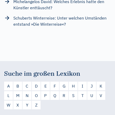
Michelangelos David: Welches Erlebnis hatte den
Künstler enttäuscht?
Schuberts Winterreise: Unter welchen Umständen
entstand »Die Winterreise«?
Suche im großen Lexikon
A
B
C
D
E
F
G
H
I
J
K
L
M
N
O
P
Q
R
S
T
U
V
W
X
Y
Z