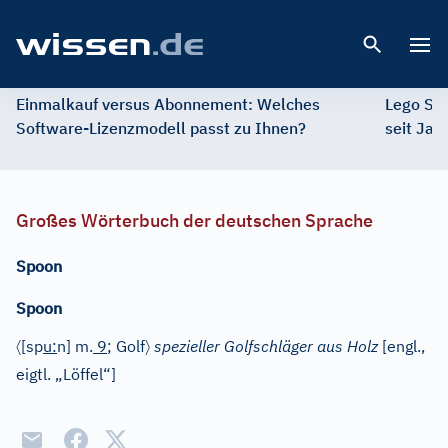
Open 
Einmalkauf versus Abonnement: Welches
Lego St
Software-Lizenzmodell passt zu Ihnen?
seit Jah
Großes Wörterbuch der deutschen Sprache
Spoon
Spoon
〈
〉
[sp
u
:
n]
m.
9
; Golf
spezieller Golfschläger aus Holz
[
engl.
,
eigtl. „Löffel“]