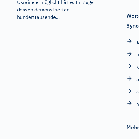
Ukraine ermöglicht hätte. Im Zuge
dessen demonstrierten
Weit
hunderttausende...
Syno
a
u
k
S
a
m
Mehr