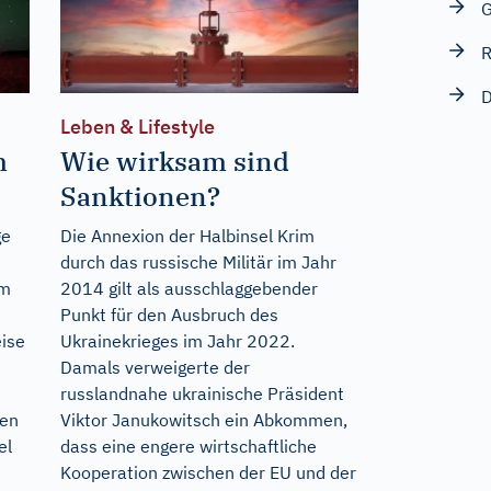
G
R
D
Leben & Lifestyle
m
Wie wirksam sind
Sanktionen?
ge
Die Annexion der Halbinsel Krim
durch das russische Militär im Jahr
em
2014 gilt als ausschlaggebender
Punkt für den Ausbruch des
ise
Ukrainekrieges im Jahr 2022.
Damals verweigerte der
russlandnahe ukrainische Präsident
den
Viktor Janukowitsch ein Abkommen,
el
dass eine engere wirtschaftliche
Kooperation zwischen der EU und der