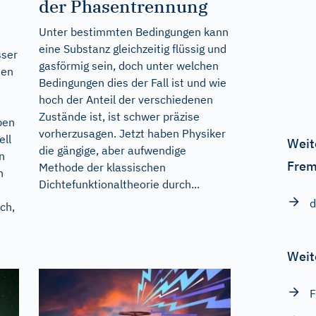
der Phasentrennung
Unter bestimmten Bedingungen kann
eine Substanz gleichzeitig flüssig und
sser
gasförmig sein, doch unter welchen
men
Bedingungen dies der Fall ist und wie
hoch der Anteil der verschiedenen
Zustände ist, ist schwer präzise
ben
vorherzusagen. Jetzt haben Physiker
ell
Weit
die gängige, aber aufwendige
en
Frem
Methode der klassischen
h
Dichtefunktionaltheorie durch...
d
ch,
Weit
F