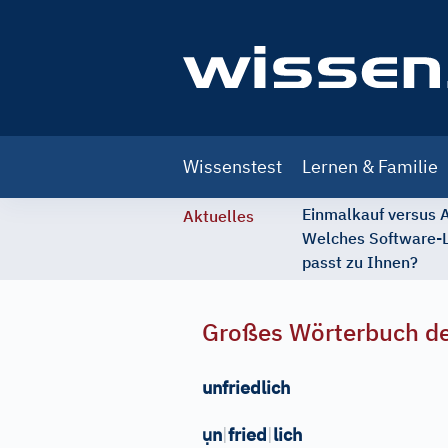
Main
Wissenstest
Lernen & Familie
navigation
Einmalkauf versus
Aktuelles
Welches Software-
passt zu Ihnen?
Großes Wörterbuch de
unfriedlich
ụ
n
|
fried
|
lich