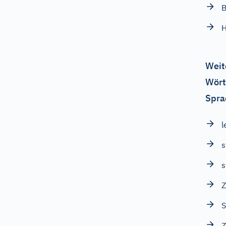
B
H
Weit
Wört
Spra
l
s
s
Z
S
Z