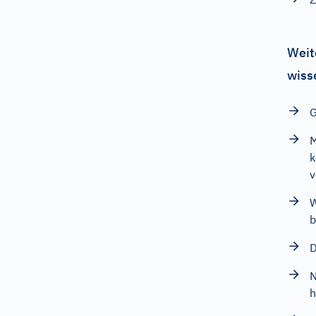
Weit
wiss
G
M
k
v
W
D
N
h