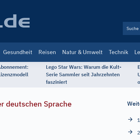
Gesundheit
Reisen
Natur & Umwelt
Technik
Le
 Abonnement:
Lego Star Wars: Warum die Kult-
E
Lizenzmodell
Serie Sammler seit Jahrzehnten
U
fasziniert
o
r deutschen Sprache
Weit
1
2