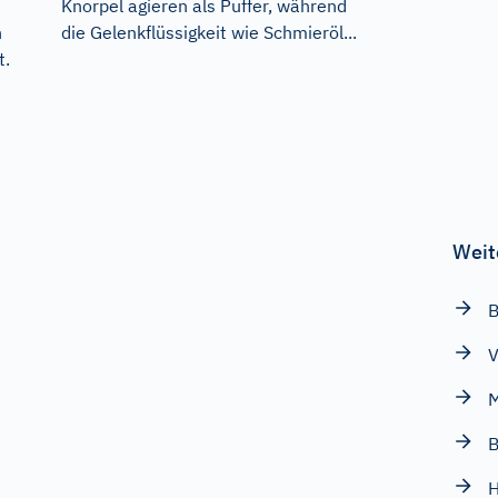
Knorpel agieren als Puffer, während
die Gelenkflüssigkeit wie Schmieröl...
h
t.
Weit
B
V
B
H