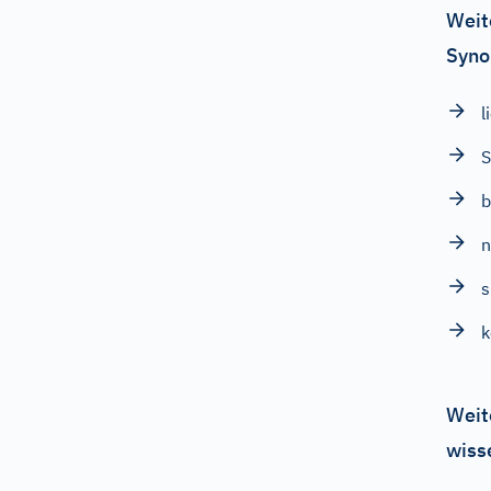
Weit
Syno
l
S
b
s
k
Weit
wiss