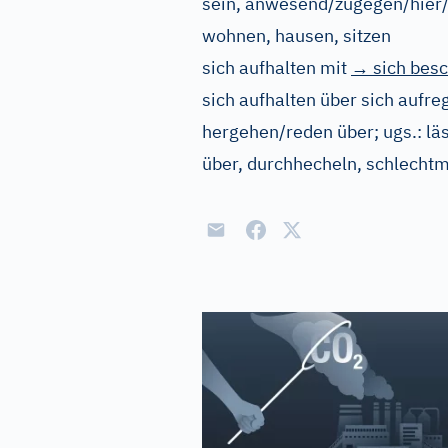
sein, anwesend/zugegen/hier/d
wohnen, hausen, sitzen
sich aufhalten mit
→ sich besc
sich aufhalten über
sich aufre
hergehen/reden über
;
ugs.:
lä
über, durchhecheln, schlecht