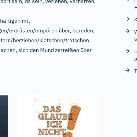
F
ort sein, da sein, verleben, verharren,
E
K
häftigen mit
gen/entrüsten/empören über, bereden,
W
w
stern/herziehen/klatschen/tratschen
machen, sich den Mund zerreißen über
U
p
T