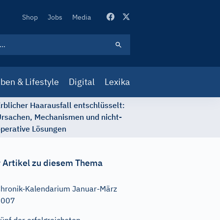
Secondary
Shop
Jobs
Media
Navigation
ben & Lifestyle
Digital
Lexika
rblicher Haarausfall entschlüsselt:
rsachen, Mechanismen und nicht-
perative Lösungen
 Artikel zu diesem Thema
hronik-Kalendarium Januar-März
2007