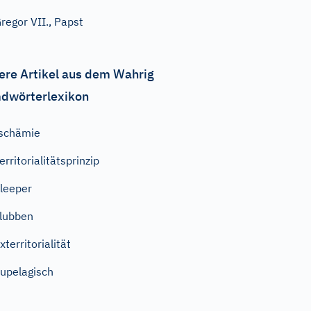
regor VII., Papst
ere Artikel aus dem Wahrig
dwörterlexikon
schämie
erritorialitätsprinzip
leeper
lubben
xterritorialität
upelagisch