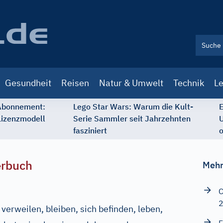
Gesundheit
Reisen
Natur & Umwelt
Technik
Le
 Abonnement:
Lego Star Wars: Warum die Kult-
E
Lizenzmodell
Serie Sammler seit Jahrzehnten
U
fasziniert
o
erbuch
Mehr
C
 verweilen, bleiben, sich befinden, leben,