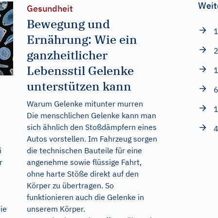
Weit
Gesundheit
Bewegung und
1
Ernährung: Wie ein
2
ganzheitlicher
Lebensstil Gelenke
1
unterstützen kann
6
Warum Gelenke mitunter murren
1
Die menschlichen Gelenke kann man
sich ähnlich den Stoßdämpfern eines
4
Autos vorstellen. Im Fahrzeug sorgen
die technischen Bauteile für eine
i
angenehme sowie flüssige Fahrt,
r
ohne harte Stöße direkt auf den
Körper zu übertragen. So
funktionieren auch die Gelenke in
unserem Körper.
ie