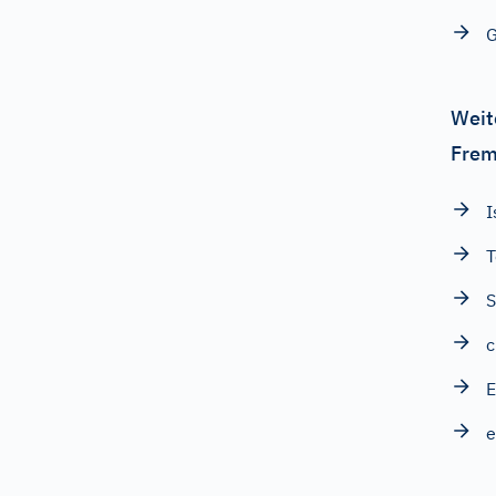
G
Weit
Frem
I
T
S
c
E
e