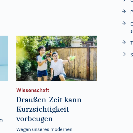
C
P
E
s
T
S
Wissenschaft
Draußen-Zeit kann
Kurzsichtigkeit
vorbeugen
es
Wegen unseres modernen