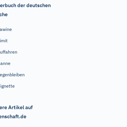
erbuch der deutschen
che
awine
imit
uffahren
Panne
iegenbleiben
ignette
ere Artikel auf
enschaft.de