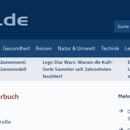
Gesundheit
Reisen
Natur & Umwelt
Technik
Le
 Abonnement:
Lego Star Wars: Warum die Kult-
E
Lizenzmodell
Serie Sammler seit Jahrzehnten
U
fasziniert
o
erbuch
Mehr
C
traße