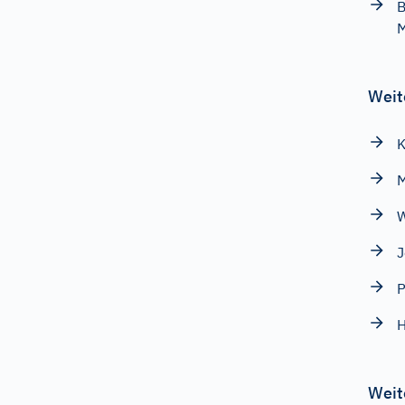
B
Weit
K
W
J
P
H
Weit