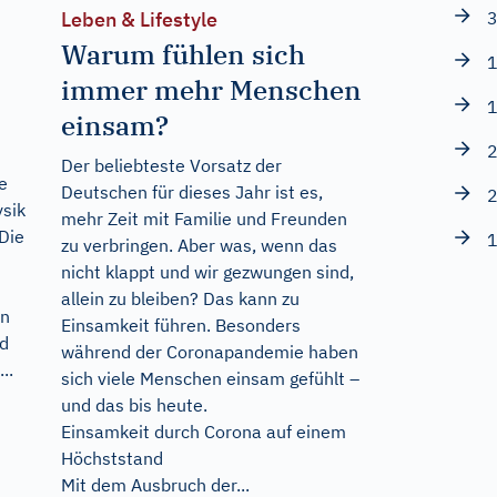
3
Leben & Lifestyle
Warum fühlen sich
1
immer mehr Menschen
1
einsam?
2
Der beliebteste Vorsatz der
e
Deutschen für dieses Jahr ist es,
2
sik
mehr Zeit mit Familie und Freunden
Die
1
zu verbringen. Aber was, wenn das
nicht klappt und wir gezwungen sind,
allein zu bleiben? Das kann zu
en
Einsamkeit führen. Besonders
nd
während der Coronapandemie haben
..
sich viele Menschen einsam gefühlt –
und das bis heute.
Einsamkeit durch Corona auf einem
Höchststand
Mit dem Ausbruch der...