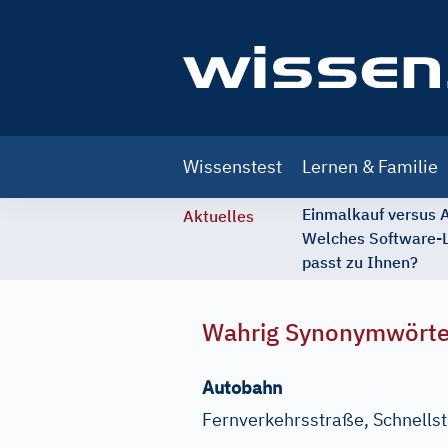
Main
Wissenstest
Lernen & Familie
navigation
Einmalkauf versus
Aktuelles
Welches Software-
passt zu Ihnen?
Wahrig Synonymwört
Autobahn
Fernverkehrsstraße, Schnells