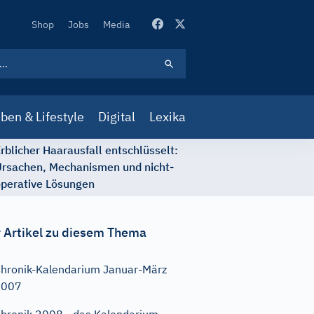
Secondary
Shop
Jobs
Media
Navigation
ben & Lifestyle
Digital
Lexika
rblicher Haarausfall entschlüsselt:
rsachen, Mechanismen und nicht-
perative Lösungen
 Artikel zu diesem Thema
hronik-Kalendarium Januar-März
2007