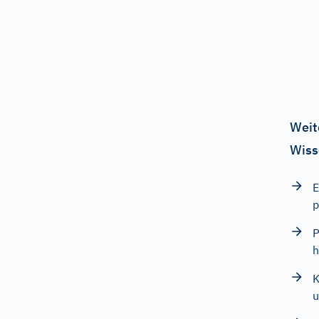
Weit
Wiss
E
p
P
h
K