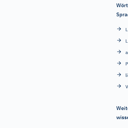
Wört
Spra
L
L
a
l
V
Weit
wiss