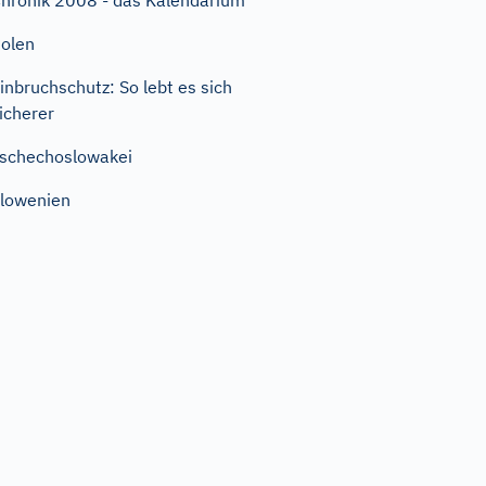
hronik 2008 - das Kalendarium
olen
inbruchschutz: So lebt es sich
icherer
schechoslowakei
lowenien