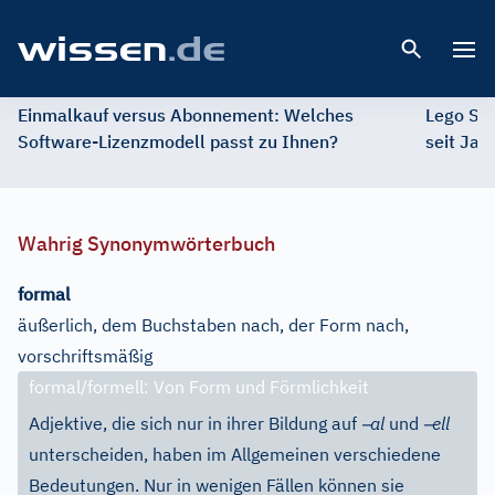
Open 
Einmalkauf versus Abonnement: Welches
Lego St
Software-Lizenzmodell passt zu Ihnen?
seit Jah
Wahrig Synonymwörterbuch
formal
äußerlich, dem Buchstaben nach, der Form nach,
vorschriftsmäßig
formal/formell: Von Form und Förmlichkeit
–
–
Adjektive, die sich nur in ihrer Bildung auf
al
und
ell
unterscheiden, haben im Allgemeinen verschiedene
Bedeutungen. Nur in wenigen Fällen können sie