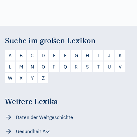
Suche im großen Lexikon
A
B
C
D
E
F
G
H
I
J
K
L
M
N
O
P
Q
R
S
T
U
V
W
X
Y
Z
Weitere Lexika
Daten der Weltgeschichte
Gesundheit A-Z