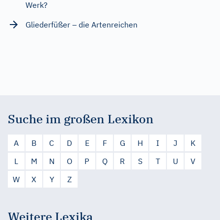
Werk?
Gliederfüßer – die Artenreichen
Suche im großen Lexikon
A
B
C
D
E
F
G
H
I
J
K
L
M
N
O
P
Q
R
S
T
U
V
W
X
Y
Z
Weitere Lexika