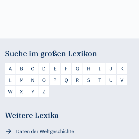
Suche im großen Lexikon
A
B
C
D
E
F
G
H
I
J
K
L
M
N
O
P
Q
R
S
T
U
V
W
X
Y
Z
Weitere Lexika
Daten der Weltgeschichte