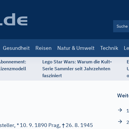
Gesundheit
Reisen
Natur & Umwelt
Technik
Le
 Abonnement:
Lego Star Wars: Warum die Kult-
E
Lizenzmodell
Serie Sammler seit Jahrzehnten
U
fasziniert
o
Weit
1
2
†
teller, *
10. 9. 1890 Prag,
26. 8. 1945