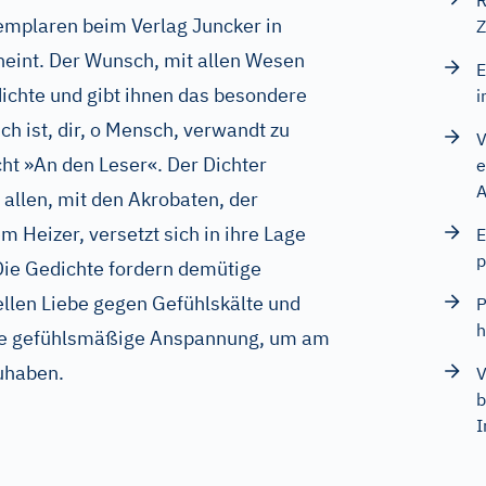
R
mplaren beim Verlag Juncker in
Z
cheint. Der Wunsch, mit allen Wesen
E
dichte und gibt ihnen das besondere
i
h ist, dir, o Mensch, verwandt zu
V
cht »An den Leser«. Der Dichter
e
A
 allen, mit den Akrobaten, der
 Heizer, versetzt sich in ihre Lage
E
p
Die Gedichte fordern demütige
llen Liebe gegen Gefühlskälte und
P
h
te gefühlsmäßige Anspannung, um am
uhaben.
V
b
I