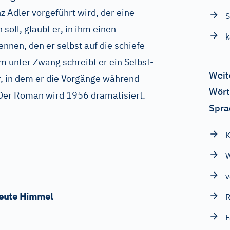
 Adler vorgeführt wird, der eine
S
soll, glaubt er, in ihm einen
k
nnen, den er selbst auf die schiefe
m unter Zwang schreibt er ein Selbst-
Weit
, in dem er die Vorgänge während
Wört
er Roman wird 1956 dramatisiert.
Spra
K
W
v
reute Himmel
R
F