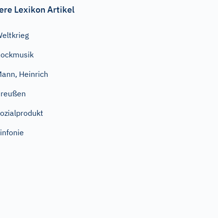
ere Lexikon Artikel
eltkrieg
ockmusik
ann, Heinrich
Preußen
ozialprodukt
infonie