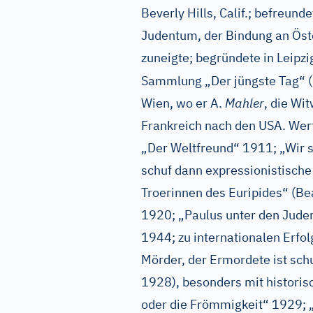
Beverly Hills, Calif.; befreunde
Judentum, der Bindung an Öst
zuneigte; begründete in Leipzi
Sammlung „Der jüngste Tag“ 
Wien, wo er A.
Mahler
, die Wi
Frankreich nach den USA. Werf
„Der Weltfreund“ 1911; „Wir 
schuf dann expressionistisch
Troerinnen des Euripides“ (B
1920; „Paulus unter den Jude
1944; zu internationalen Erfol
Mörder, der Ermordete ist sch
1928), besonders mit historis
oder die Frömmigkeit“ 1929; 