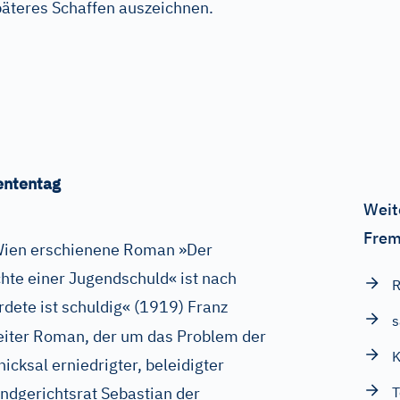
späteres Schaffen auszeichnen.
ententag
Weit
Frem
 Wien erschienene Roman »Der
chte einer Jugendschuld« ist nach
R
dete ist schuldig« (1919) Franz
s
iter Roman, der um das Problem der
K
icksal erniedrigter, beleidigter
ndgerichtsrat Sebastian der