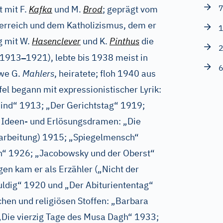
7
t mit F.
Kafka
und M.
Brod
; geprägt vom
erreich und dem Katholizismus, dem er
1
g mit W.
Hasenclever
und K.
Pinthus
die
2
–
(1913
1921), lebte bis 1938 meist in
6
twe G.
Mahlers
, heiratete; floh 1940 aus
el begann mit expressionistischer Lyrik:
sind“ 1913; „Der Gerichtstag“ 1919;
e Ideen- und Erlösungsdramen: „Die
earbeitung) 1915; „Spiegelmensch“
n“ 1926; „Jacobowsky und der Oberst“
gen kam er als Erzähler („Nicht der
uldig“ 1920 und „Der Abituriententag“
chen und religiösen Stoffen: „Barbara
„Die vierzig Tage des Musa Dagh“ 1933;