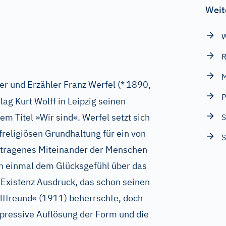
Weit
W
R
M
er und Erzähler Franz Werfel (*
1890,
lag Kurt Wolff in Leipzig seinen
m Titel »Wir sind«. Werfel setzt sich
S
freligiösen Grundhaltung für ein von
S
tragenes Miteinander der Menschen
och einmal dem Glücksgefühl über das
Existenz Ausdruck, das schon seinen
ltfreund« (1911) beherrschte, doch
xpressive Auflösung der Form und die