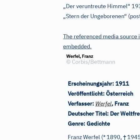
„Der veruntreute Himmel“ 193
„Stern der Ungeborenen“ (po
The referenced media source i
embedded.
Werfel, Franz
©
Corbis/Bettmann
Erscheinungsjahr:
1911
Veröffentlicht:
Österreich
Verfasser:
Werfel
, Franz
Deutscher Titel:
Der Weltfr
Genre:
Gedichte
†
Franz Werfel (*
1890,
1945