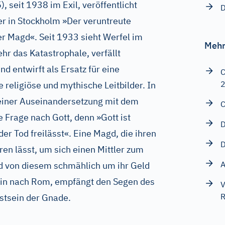
, seit 1938 im Exil, veröffentlicht
D
r in Stockholm »Der veruntreute
r Magd«. Seit 1933 sieht Werfel im
Mehr
r das Katastrophale, verfällt
 entwirft als Ersatz für eine
C
 religiöse und mythische Leitbilder. In
einer Auseinandersetzung mit dem
C
ie Frage nach Gott, denn »Gott ist
D
er Tod freilässt«. Eine Magd, die ihren
D
ren lässt, um sich einen Mittler zum
A
d von diesem schmählich um ihr Geld
fhin nach Rom, empfängt den Segen des
V
R
stsein der Gnade.