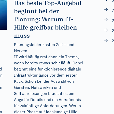
3
Das beste Top-Angebot
beginnt bei der
7
Planung: Warum IT-
2
Hilfe greifbar bleiben
2
muss
2
Planungsfehler kosten Zeit – und
Nerven
IT wird häufig erst dann ein Thema,
wenn bereits etwas schiefläuft. Dabei
beginnt eine funktionierende digitale
d
Infrastruktur lange vor dem ersten
in
Klick. Schon bei der Auswahl von
Geräten, Netzwerken und
um
Softwarelösungen braucht es ein
Auge für Details und ein Verständnis
für zukünftige Anforderungen. Wer in
dieser Phase auf fachkundige Hilfe
en