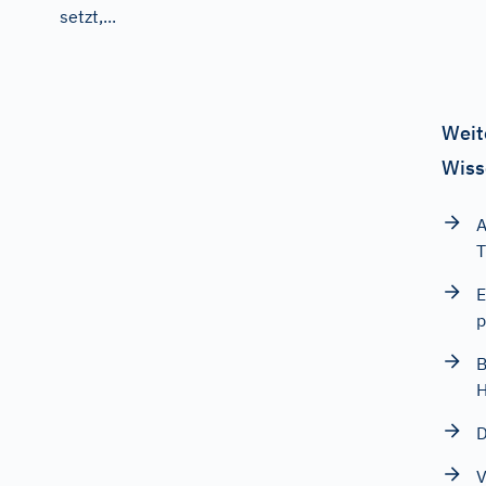
setzt,...
Weit
Wiss
A
T
E
p
B
H
D
V