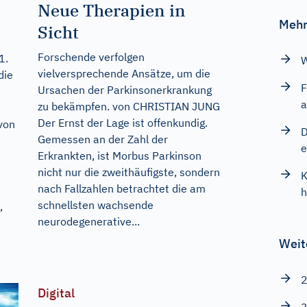
Neue Therapien in
Mehr
Sicht
Forschende verfolgen
1.
W
vielversprechende Ansätze, um die
die
F
Ursachen der Parkinsonerkrankung
a
zu bekämpfen. von CHRISTIAN JUNG
Der Ernst der Lage ist offenkundig.
von
D
Gemessen an der Zahl der
e
Erkrankten, ist Morbus Parkinson
nicht nur die zweithäufigste, sondern
K
nach Fallzahlen betrachtet die am
h
schnellsten wachsende
,
neurodegenerative...
Weit
2
Digital