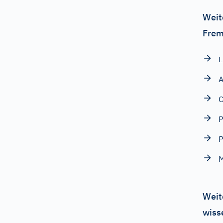
Weit
Frem
L
A
P
P
Weit
wiss