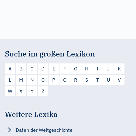
Suche im großen Lexikon
A
B
C
D
E
F
G
H
I
J
K
L
M
N
O
P
Q
R
S
T
U
V
W
X
Y
Z
Weitere Lexika
Daten der Weltgeschichte