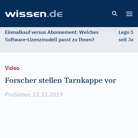
Open 
Einmalkauf versus Abonnement: Welches
Lego St
Software-Lizenzmodell passt zu Ihnen?
seit Jah
Video
Forscher stellen Tarnkappe vor
ProSieben, 11.11.2019