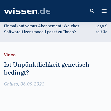
Open 
Einmalkauf versus Abonnement: Welches
Lego St
Software-Lizenzmodell passt zu Ihnen?
seit Jah
Video
Ist Unpünktlichkeit genetisch
bedingt?
Galileo, 06.09.2023