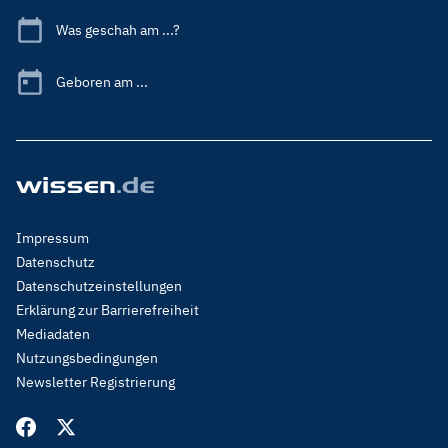
Was geschah am ...?
Geboren am ...
Footer
Impressum
Menu
Datenschutz
Legal
Datenschutzeinstellungen
Erklärung zur Barrierefreiheit
Mediadaten
Nutzungsbedingungen
Newsletter Registrierung