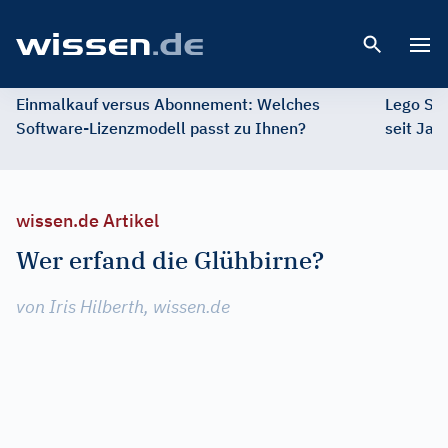
Open 
Einmalkauf versus Abonnement: Welches
Lego St
Software-Lizenzmodell passt zu Ihnen?
seit Jah
wissen.de Artikel
Wer erfand die Glühbirne?
von Iris Hilberth, wissen.de