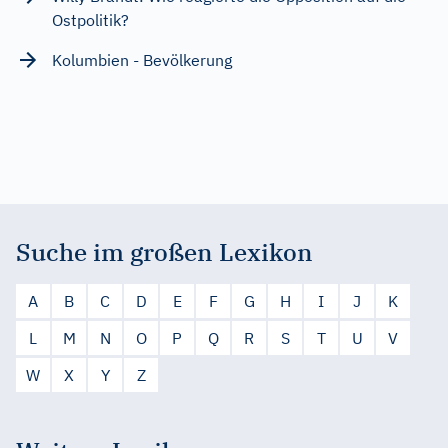
Ostpolitik?
Kolumbien - Bevölkerung
Suche im großen Lexikon
A
B
C
D
E
F
G
H
I
J
K
L
M
N
O
P
Q
R
S
T
U
V
W
X
Y
Z