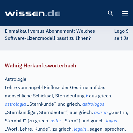
Open 
Einmalkauf versus Abonnement: Welches
Lego St
Software-Lizenzmodell passt zu Ihnen?
seit Jah
Wahrig Herkunftswörterbuch
Astrologie
Lehre vom angebl Einfluss der Gestirne auf das
menschliche Schicksal, Sterndeutung
♦
aus
griech.
astrologia
„Sternkunde“ und
griech.
astrologos
„Sternkundiger, Sterndeuter“, aus
griech.
astron
„Gestirn,
Sternbild“ (zu
griech.
aster
„Stern“) und
griech.
logos
„Wort, Lehre, Kunde“, zu
griech.
legein
„sagen, sprechen,