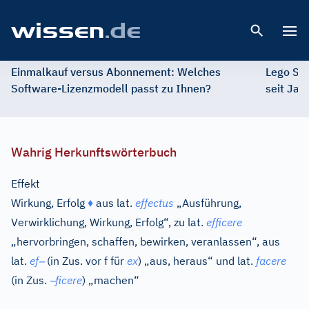
Open 
Einmalkauf versus Abonnement: Welches
Lego St
Software-Lizenzmodell passt zu Ihnen?
seit Jah
Wahrig Herkunftswörterbuch
Effekt
Wirkung, Erfolg
♦
aus
lat.
effectus
„Ausführung,
Verwirklichung, Wirkung, Erfolg“, zu
lat.
efficere
„hervorbringen, schaffen, bewirken, veranlassen“, aus
–
lat.
ef
(in Zus. vor f für
ex
) „aus, heraus“ und
lat.
facere
–
(in Zus.
ficere
) „machen“