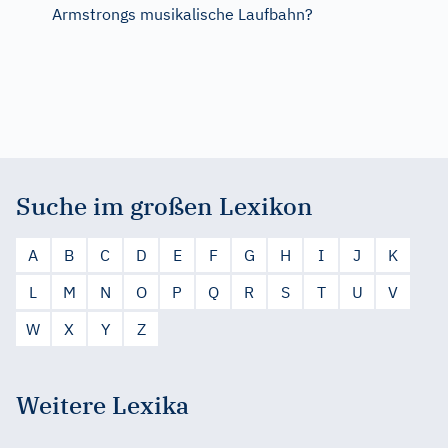
Armstrongs musikalische Laufbahn?
Suche im großen Lexikon
A
B
C
D
E
F
G
H
I
J
K
L
M
N
O
P
Q
R
S
T
U
V
W
X
Y
Z
Weitere Lexika