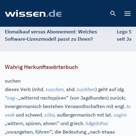
Open 
Einmalkauf versus Abonnement: Welches
Lego St
Software-Lizenzmodell passt zu Ihnen?
seit Jah
Wahrig Herkunftswörterbuch
suchen
dieses Verb (
mhd.
suochen,
ahd.
suohhen
) geht auf
idg.
–
*sag
„witternd nachspüren“ (von Jagdhunden) zurück;
innergermanisch bestehen Verwandtschaften mit
engl.
to
seek
und
schwed.
söka,
außergermanisch mit
lat.
sagire
ē
ī
„wittern, spüren, ahnen“ und
griech.
h
ge
sthai
„vorangehen, führen“; die Bedeutung „nach etwas