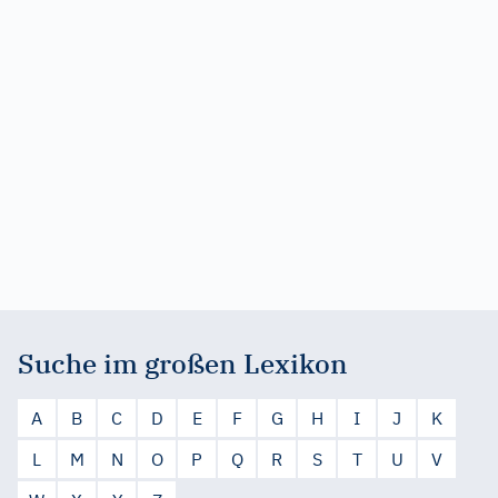
Suche im großen Lexikon
A
B
C
D
E
F
G
H
I
J
K
L
M
N
O
P
Q
R
S
T
U
V