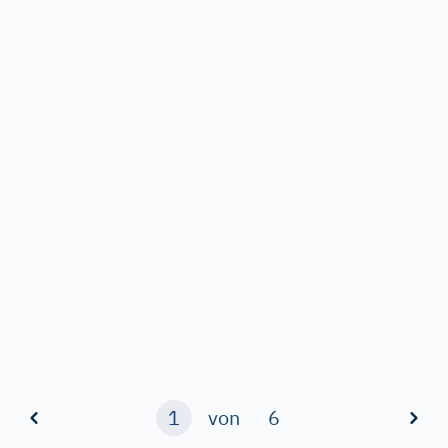
1
von
6