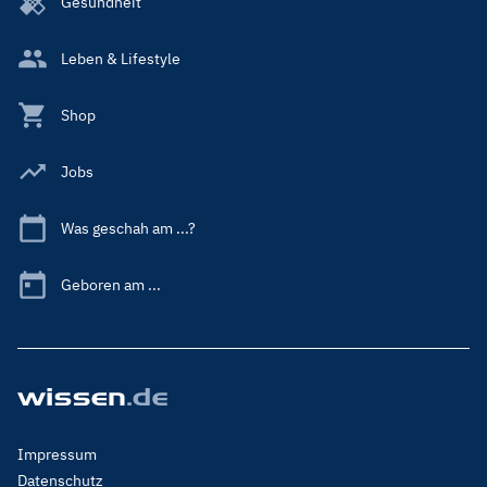
Gesundheit
Leben & Lifestyle
Shop
Jobs
Was geschah am ...?
Geboren am ...
Footer
Impressum
Menu
Datenschutz