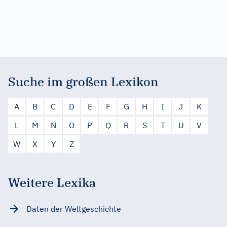
Suche im großen Lexikon
A
B
C
D
E
F
G
H
I
J
K
L
M
N
O
P
Q
R
S
T
U
V
W
X
Y
Z
Weitere Lexika
Daten der Weltgeschichte