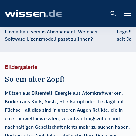
Open 
Einmalkauf versus Abonnement: Welches
Lego St
Software-Lizenzmodell passt zu Ihnen?
seit Jah
Bildergalerie
So ein alter Zopf!
Mützen aus Bärenfell, Energie aus Atomkraftwerken,
Korken aus Kork, Sushi, Stierkampf oder die Jagd auf
Füchse - all dies sind in unseren Augen Relikte, die in
einer umweltbewussten, verantwortungsvollen und
nachhaltigen Gesellschaft nichts mehr zu suchen haben.
Und ein alter Zopf gehört abgeschnitten. Denn wer