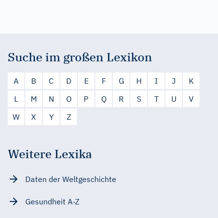
Suche im großen Lexikon
A
B
C
D
E
F
G
H
I
J
K
L
M
N
O
P
Q
R
S
T
U
V
W
X
Y
Z
Weitere Lexika
Daten der Weltgeschichte
Gesundheit A-Z