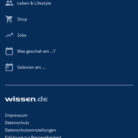
Leben & Lifestyle
Shop
Jobs
Was geschah am ...?
Geboren am ...
Footer
Impressum
Menu
Datenschutz
Legal
Datenschutzeinstellungen
Erklärung zur Barrierefreiheit