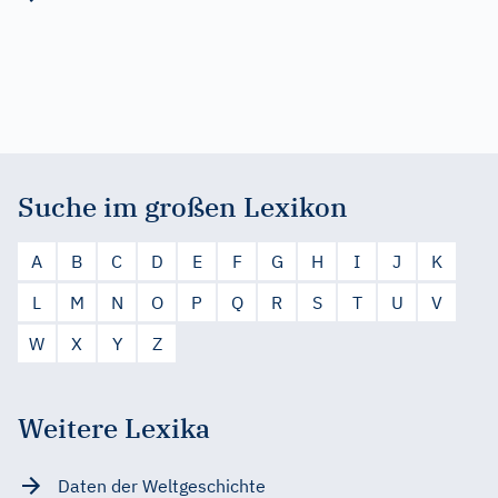
Suche im großen Lexikon
A
B
C
D
E
F
G
H
I
J
K
L
M
N
O
P
Q
R
S
T
U
V
W
X
Y
Z
Weitere Lexika
Daten der Weltgeschichte