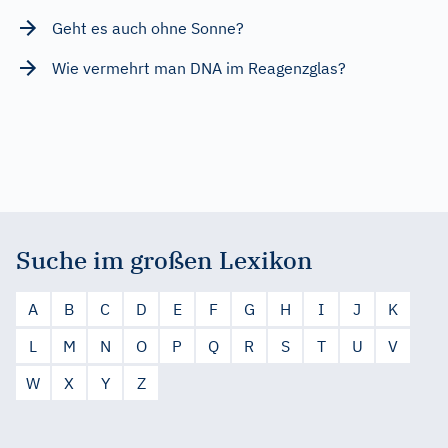
Geht es auch ohne Sonne?
Wie vermehrt man DNA im Reagenzglas?
Suche im großen Lexikon
A
B
C
D
E
F
G
H
I
J
K
L
M
N
O
P
Q
R
S
T
U
V
W
X
Y
Z