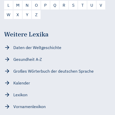
L
M
N
O
P
Q
R
S
T
U
V
W
X
Y
Z
Weitere Lexika
Daten der Weltgeschichte
Gesundheit A-Z
Großes Wörterbuch der deutschen Sprache
Kalender
Lexikon
Vornamenlexikon