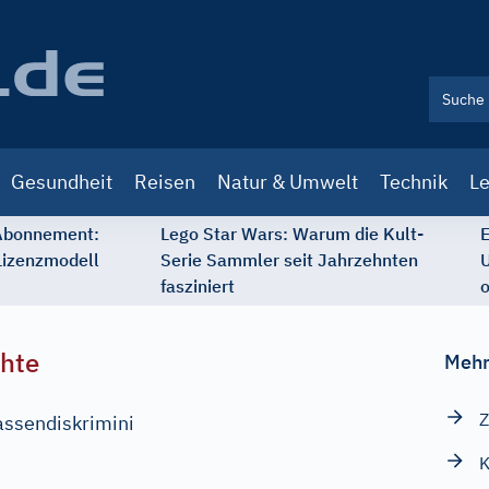
Gesundheit
Reisen
Natur & Umwelt
Technik
Le
 Abonnement:
Lego Star Wars: Warum die Kult-
E
Lizenzmodell
Serie Sammler seit Jahrzehnten
U
fasziniert
o
chte
Mehr
Z
assendiskrimini
K