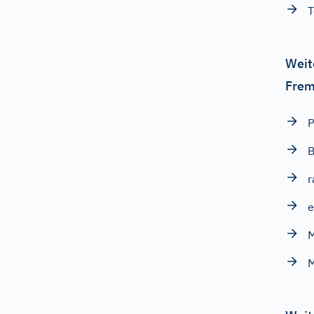
T
Weit
Frem
P
B
r
e
M