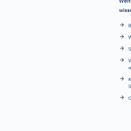
Weit
wiss
B
W
S
V
w
K
S
C