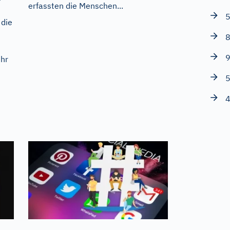
erfassten die Menschen...
5
 die
8
9
Uhr
5
4