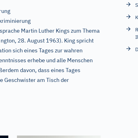
erung
K
kriminierung
R
nsprache Martin Luther Kings zum Thema
I
gton, 28. August 1963). King spricht
D
tion sich eines Tages zur wahren
enntnisses erhebe und alle Menschen
ußerdem davon, dass eines Tages
e Geschwister am Tisch der