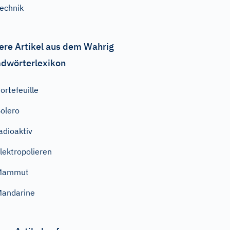
echnik
ere Artikel aus dem Wahrig
dwörterlexikon
ortefeuille
olero
adioaktiv
lektropolieren
Mammut
andarine