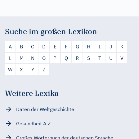
Suche im großen Lexikon
A
B
C
D
E
F
G
H
I
J
K
L
M
N
O
P
Q
R
S
T
U
V
W
X
Y
Z
Weitere Lexika
Daten der Weltgeschichte
Gesundheit A-Z
Großes Wörterbuch der deutschen Sprache