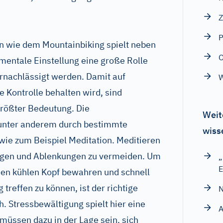
Z
P
n wie dem Mountainbiking spielt neben
 mentale Einstellung eine große Rolle
ernachlässigt werden. Damit auf
W
e Kontrolle behalten wird, sind
größter Bedeutung. Die
Weit
 unter anderem durch bestimmte
wiss
wie zum Beispiel Meditation. Meditieren
uhigen und Ablenkungen zu vermeiden. Um
„
E
nen kühlen Kopf bewahren und schnell
treffen zu können, ist der richtige
N
. Stressbewältigung spielt hier eine
A
müssen dazu in der Lage sein, sich