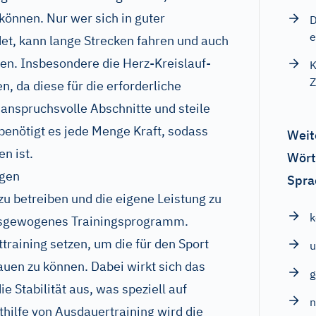
 können. Nur wer sich in guter
D
e
det, kann lange Strecken fahren und auch
gen. Insbesondere die Herz-Kreislauf-
K
Z
n, da diese für die erforderliche
anspruchsvolle Abschnitte und steile
benötigt es jede Menge Kraft, sodass
Weit
n ist.
Wört
agen
Spra
zu betreiben und die eigene Leistung zu
ausgewogenes Trainingsprogramm.
ttraining setzen, um die für den Sport
u
auen zu können. Dabei wirkt sich das
ie Stabilität aus, was speziell auf
ithilfe von Ausdauertraining wird die