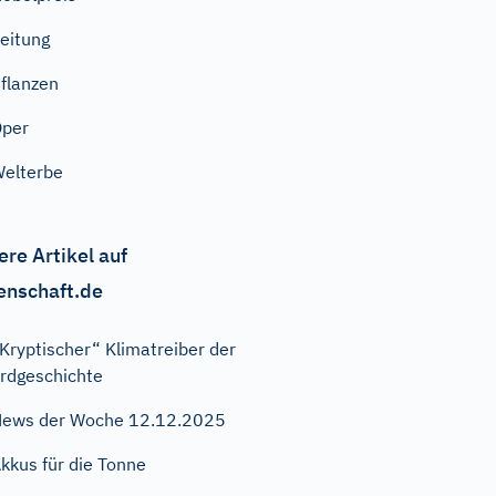
eitung
flanzen
Oper
elterbe
ere Artikel auf
enschaft.de
Kryptischer“ Klimatreiber der
rdgeschichte
ews der Woche 12.12.2025
kkus für die Tonne