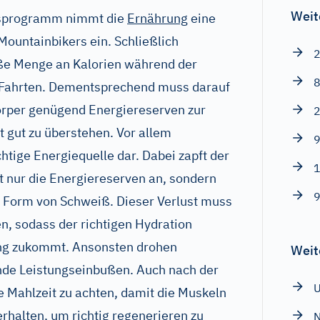
Weit
gsprogramm nimmt die
Ernährung
eine
Mountainbikers ein. Schließlich
2
oße Menge an Kalorien während der
8
Fahrten. Dementsprechend muss darauf
rper genügend Energiereserven zur
2
t gut zu überstehen. Vor allem
9
htige Energiequelle dar. Dabei zapft der
1
t nur die Energiereserven an, sondern
9
 in Form von Schweiß. Dieser Verlust muss
, sodass der richtigen Hydration
ung zukommt. Ansonsten drohen
Weit
de Leistungseinbußen. Auch nach der
e Mahlzeit zu achten, damit die Muskeln
erhalten, um richtig regenerieren zu
N