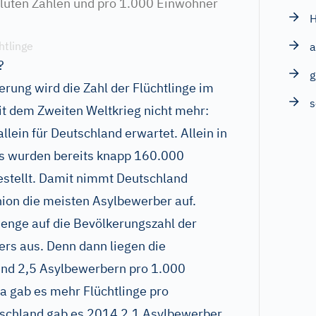
oluten Zahlen und pro 1.000 Einwohner
htlinge
a
?
g
rung wird die Zahl der Flüchtlinge im
s
it dem Zweiten Weltkrieg nicht mehr:
lein für Deutschland erwartet. Allein in
es wurden bereits knapp 160.000
gestellt. Damit nimmt Deutschland
ion die meisten Asylbewerber auf.
enge auf die Bevölkerungszahl der
ers aus. Denn dann liegen die
und 2,5 Asylbewerbern pro 1.000
a gab es mehr Flüchtlinge pro
utschland gab es 2014 2,1 Asylbewerber