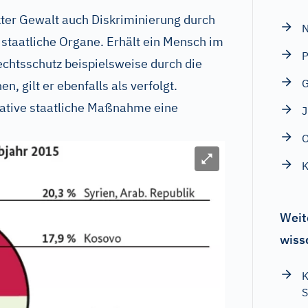
ekter Gewalt auch Diskriminierung durch
N
 staatliche Organe. Erhält ein Mensch im
P
chtsschutz beispielsweise durch die
n, gilt er ebenfalls als verfolgt.
egative staatliche Maßnahme eine
O
Bild vergrößern
K
Weit
wiss
K
S