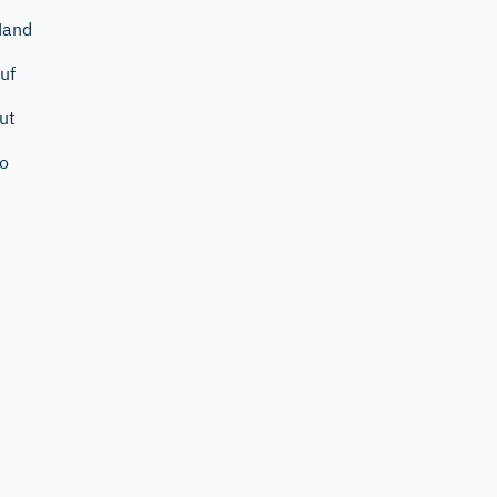
Hand
uf
ut
o