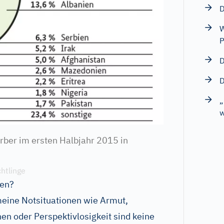
D
W
P
D
D
„
w
rber im ersten Halbjahr 2015 in
htlinge
ien?
meine Notsituationen wie Armut,
en oder Perspektivlosigkeit sind keine