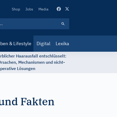
Secondary
Shop
Jobs
Media
Navigation
ben & Lifestyle
Digital
Lexika
rblicher Haarausfall entschlüsselt:
rsachen, Mechanismen und nicht-
perative Lösungen
 und Fakten