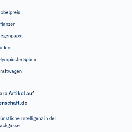
obelpreis
flanzen
Gegenpapst
Juden
lympische Spiele
raftwagen
ere Artikel auf
enschaft.de
ünstliche Intelligenz in der
ackgasse