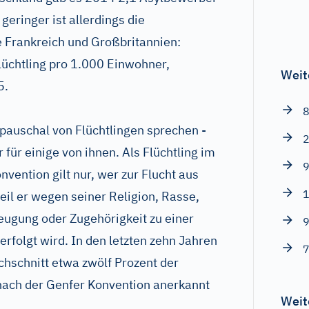
eringer ist allerdings die
 Frankreich und Großbritannien:
lüchtling pro 1.000 Einwohner,
Weit
5.
8
pauschal von Flüchtlingen sprechen -
2
ur für einige von ihnen. Als Flüchtling im
9
nvention gilt nur, wer zur Flucht aus
1
il er wegen seiner Religion, Rasse,
zeugung oder Zugehörigkeit zu einer
9
rfolgt wird. In den letzten zehn Jahren
7
hschnitt etwa zwölf Prozent der
nach der Genfer Konvention anerkannt
Weit