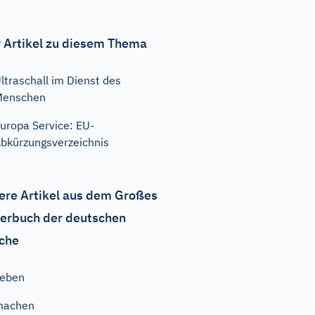
 Artikel zu diesem Thema
ltraschall im Dienst des
Menschen
uropa Service: EU-
bkürzungsverzeichnis
ere Artikel aus dem Großes
erbuch der deutschen
che
geben
machen