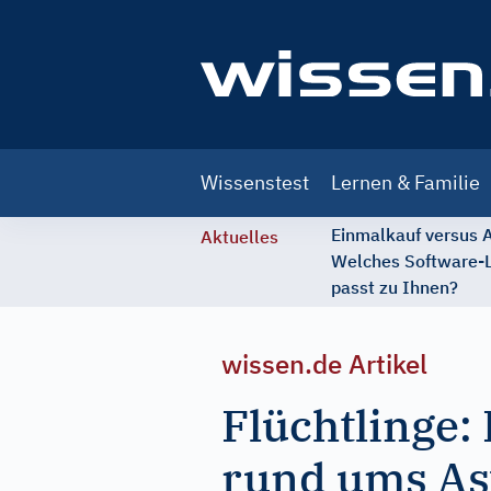
Main
Wissenstest
Lernen & Familie
navigation
Einmalkauf versus
Aktuelles
Welches Software-
passt zu Ihnen?
wissen.de Artikel
Flüchtlinge:
rund ums As