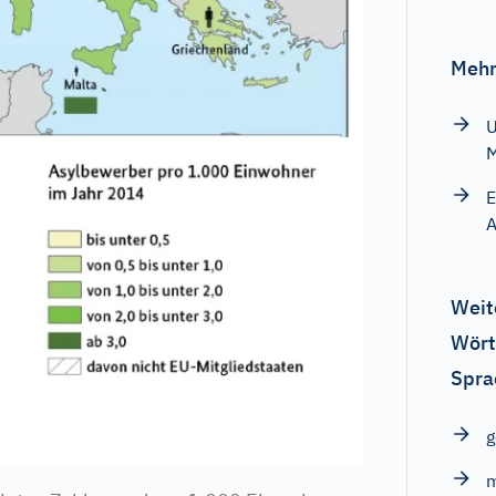
Mehr
U
E
A
Weit
Wört
Spra