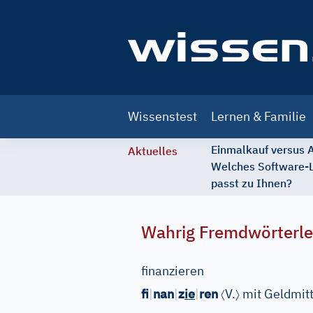
Main
Wissenstest
Lernen & Familie
navigation
Einmalkauf versus
Aktuelles
Welches Software-
passt zu Ihnen?
Wahrig Fremdwörterle
finanzieren
〈
〉
fi
|
nan
|
z
ie
|
ren
V.
mit Geldmitt