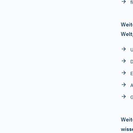
f
Weit
Welt
U
D
E
A
G
Weit
wiss