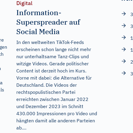
Digital
Information-
3
Superspreader auf
3
Social Media
1
re
In den weltweiten TikTok-Feeds
ngen
erscheinen schon lange nicht mehr
1
ch
nur unterhaltsame Tanz-Clips und
2
witzige Videos. Gerade politischer
n
Content ist derzeit hoch im Kurs.
3
Vorne mit dabei: die Alternative für
ka
Deutschland. Die Videos der
ls
rechtspopulistischen Partei
erreichten zwischen Januar 2022
und Dezember 2023 im Schnitt
430.000 Impressionen pro Video und
hängten damit alle anderen Parteien
ab....