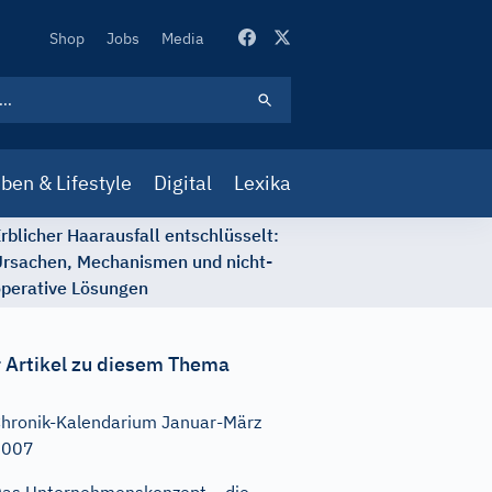
Secondary
Shop
Jobs
Media
Navigation
ben & Lifestyle
Digital
Lexika
rblicher Haarausfall entschlüsselt:
rsachen, Mechanismen und nicht-
perative Lösungen
 Artikel zu diesem Thema
hronik-Kalendarium Januar-März
2007