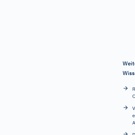
Weit
Wiss
R
O
V
e
A
D