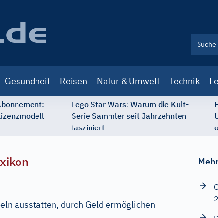
Gesundheit
Reisen
Natur & Umwelt
Technik
Le
 Abonnement:
Lego Star Wars: Warum die Kult-
E
Lizenzmodell
Serie Sammler seit Jahrzehnten
U
fasziniert
o
xikon
Mehr
C
eln ausstatten, durch Geld ermöglichen