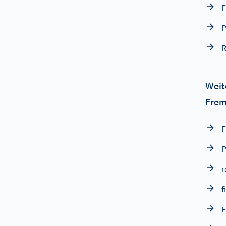
F
P
Weit
Frem
F
P
r
f
F