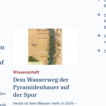
D
B
D
N
g
S
o
um
Z
uf
Wissenschaft
Dem Wasserweg der
Pyramidenbauer auf
der Spur
sten
Heute ist kein Wasser mehr in Sicht –
eile