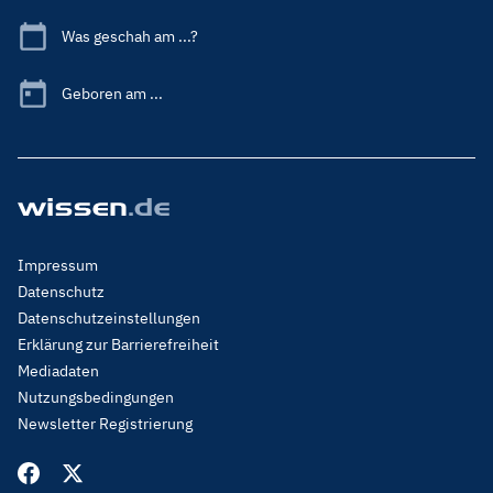
Was geschah am ...?
Geboren am ...
Footer
Impressum
Menu
Datenschutz
Legal
Datenschutzeinstellungen
Erklärung zur Barrierefreiheit
Mediadaten
Nutzungsbedingungen
Newsletter Registrierung