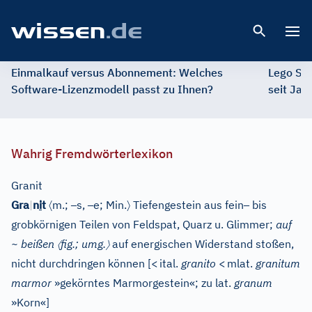
Open 
Einmalkauf versus Abonnement: Welches
Lego St
Software-Lizenzmodell passt zu Ihnen?
seit Jah
Wahrig Fremdwörterlexikon
Granit
〈
–
–
〉
–
Gra
|
n
i
t
m.;
s,
e;
Min.
Tiefengestein aus fein
bis
grobkörnigen Teilen von Feldspat, Quarz u. Glimmer;
auf
〈
〉
~ beißen
fig.
;
umg.
auf energischen Widerstand stoßen,
nicht durchdringen können
[
<
ital.
granito
<
mlat.
granitum
marmor
»gekörntes Marmorgestein«; zu lat.
granum
»Korn«
]