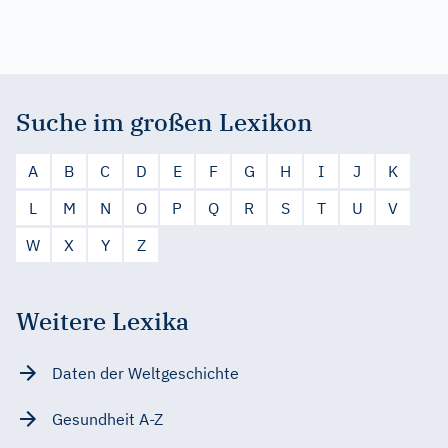
Suche im großen Lexikon
A
B
C
D
E
F
G
H
I
J
K
L
M
N
O
P
Q
R
S
T
U
V
W
X
Y
Z
Weitere Lexika
Daten der Weltgeschichte
Gesundheit A-Z