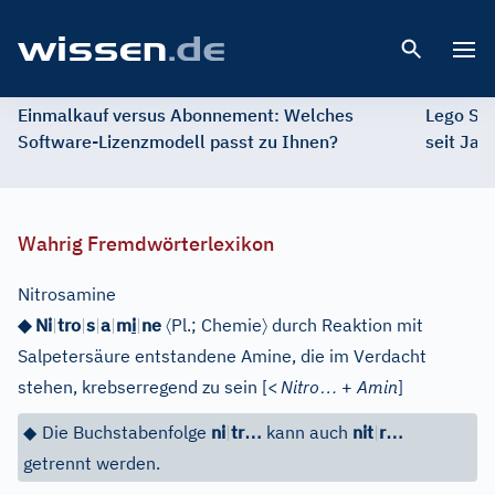
Open 
Einmalkauf versus Abonnement: Welches
Lego St
Software-Lizenzmodell passt zu Ihnen?
seit Jah
Wahrig Fremdwörterlexikon
Nitrosamine
〈
〉
◆ Ni
|
tro
|
s
|
a
|
m
i
|
ne
Pl.
;
Chemie
durch Reaktion mit
Salpetersäure entstandene Amine, die im Verdacht
…
stehen, krebserregend zu sein
[
<
Nitro
+
Amin
]
…
…
◆
Die Buchstabenfolge
ni
|
tr
kann auch
nit
|
r
getrennt werden.