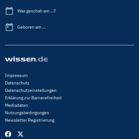
Was geschah am ...?
Geboren am ...
Footer
Impressum
Menu
Datenschutz
Legal
Datenschutzeinstellungen
Erklärung zur Barrierefreiheit
Mediadaten
Nutzungsbedingungen
Newsletter Registrierung