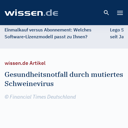
Open 
Einmalkauf versus Abonnement: Welches
Lego St
Software-Lizenzmodell passt zu Ihnen?
seit Jah
wissen.de Artikel
Gesundheitsnotfall durch mutiertes
Schweinevirus
© Financial Times Deutschland