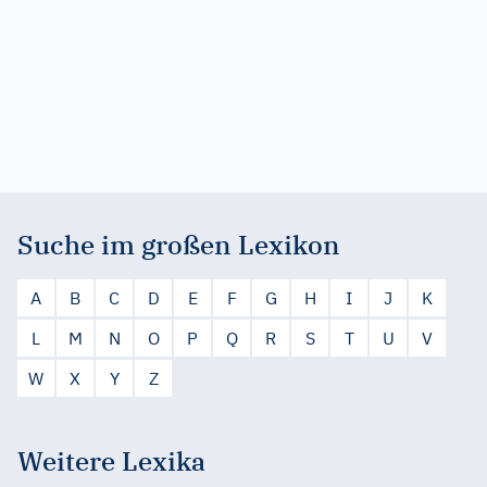
Suche im großen Lexikon
A
B
C
D
E
F
G
H
I
J
K
L
M
N
O
P
Q
R
S
T
U
V
W
X
Y
Z
Weitere Lexika