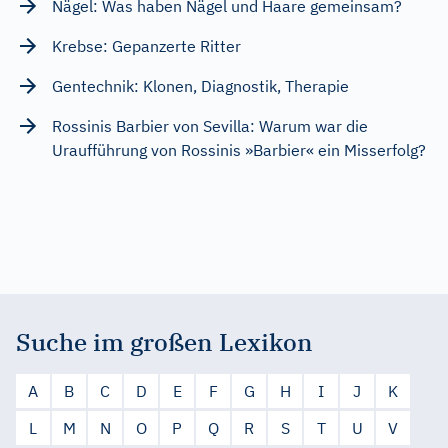
Nägel: Was haben Nägel und Haare gemeinsam?
Krebse: Gepanzerte Ritter
Gentechnik: Klonen, Diagnostik, Therapie
Rossinis Barbier von Sevilla: Warum war die
Uraufführung von Rossinis »Barbier« ein Misserfolg?
Suche im großen Lexikon
A
B
C
D
E
F
G
H
I
J
K
L
M
N
O
P
Q
R
S
T
U
V