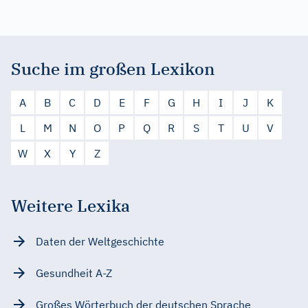
Suche im großen Lexikon
A
B
C
D
E
F
G
H
I
J
K
L
M
N
O
P
Q
R
S
T
U
V
W
X
Y
Z
Weitere Lexika
Daten der Weltgeschichte
Gesundheit A-Z
Großes Wörterbuch der deutschen Sprache