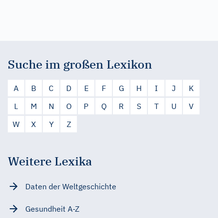
Suche im großen Lexikon
A
B
C
D
E
F
G
H
I
J
K
L
M
N
O
P
Q
R
S
T
U
V
W
X
Y
Z
Weitere Lexika
Daten der Weltgeschichte
Gesundheit A-Z