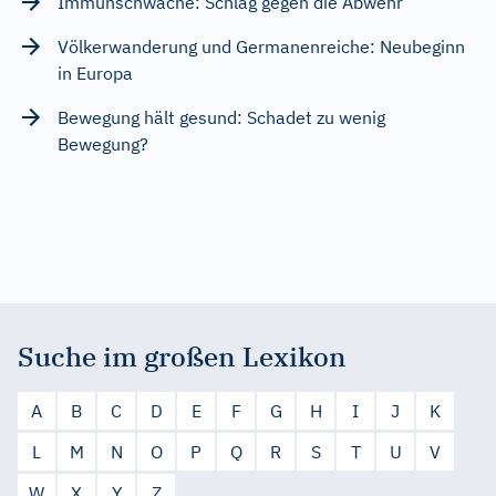
Immunschwäche: Schlag gegen die Abwehr
Völkerwanderung und Germanenreiche: Neubeginn
in Europa
Bewegung hält gesund: Schadet zu wenig
Bewegung?
Suche im großen Lexikon
A
B
C
D
E
F
G
H
I
J
K
L
M
N
O
P
Q
R
S
T
U
V
W
X
Y
Z