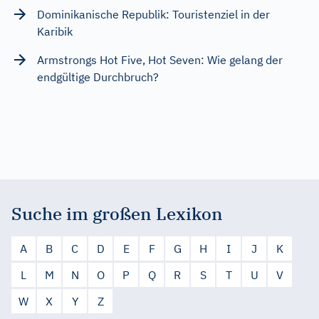
Dominikanische Republik: Touristenziel in der
Karibik
Armstrongs Hot Five, Hot Seven: Wie gelang der
endgültige Durchbruch?
Suche im großen Lexikon
A
B
C
D
E
F
G
H
I
J
K
L
M
N
O
P
Q
R
S
T
U
V
W
X
Y
Z