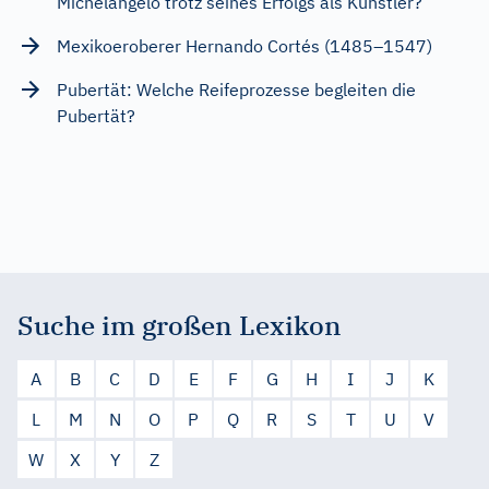
Michelangelo trotz seines Erfolgs als Künstler?
Mexikoeroberer Hernando Cortés (1485–1547)
Pubertät: Welche Reifeprozesse begleiten die
Pubertät?
Suche im großen Lexikon
A
B
C
D
E
F
G
H
I
J
K
L
M
N
O
P
Q
R
S
T
U
V
W
X
Y
Z