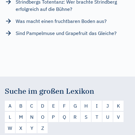
Strindbergs Totentanz: Wer brachte Strindberg
erfolgreich auf die Bühne?
Was macht einen fruchtbaren Boden aus?
Sind Pampelmuse und Grapefruit das Gleiche?
Suche im großen Lexikon
A
B
C
D
E
F
G
H
I
J
K
L
M
N
O
P
Q
R
S
T
U
V
W
X
Y
Z