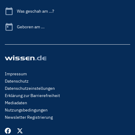
Was geschah am ...?
Geboren am ...
Footer
Impressum
Menu
Datenschutz
Legal
Datenschutzeinstellungen
Erklärung zur Barrierefreiheit
Mediadaten
Nutzungsbedingungen
Newsletter Registrierung