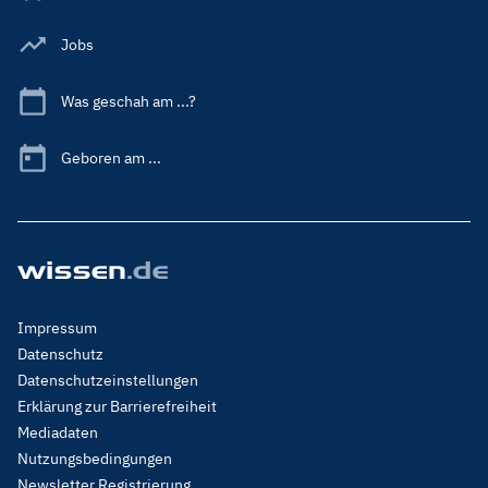
Jobs
Was geschah am ...?
Geboren am ...
Footer
Impressum
Menu
Datenschutz
Legal
Datenschutzeinstellungen
Erklärung zur Barrierefreiheit
Mediadaten
Nutzungsbedingungen
Newsletter Registrierung