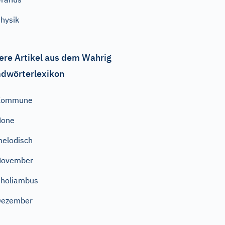
hysik
ere Artikel aus dem Wahrig
dwörterlexikon
Kommune
None
elodisch
November
holiambus
Dezember