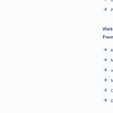
P
Weit
Frem
m
C