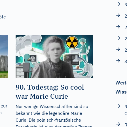
t
3
2
öte
2
2
2
3
Weit
90. Todestag: So cool
Wiss
war Marie Curie
 zur
Nur wenige Wissenschaftler sind so
R
n
bekannt wie die legendäre Marie
O
Curie. Die polnisch-französische
R
Forscherin ist eine der großen Ikonen