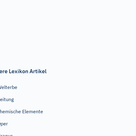
ere Lexikon Artikel
elterbe
eitung
hemische Elemente
Oper
ranus