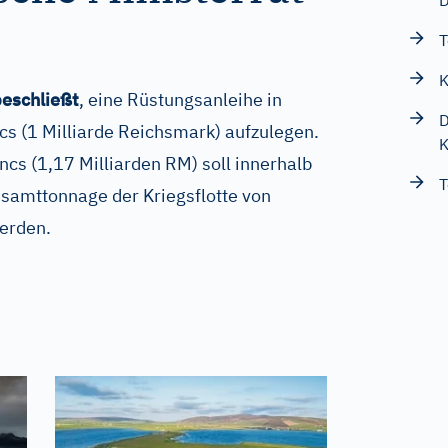
D
T
K
beschließt
, eine Rüstungsanleihe in
D
cs (1 Milliarde Reichsmark) aufzulegen.
K
ncs (1,17 Milliarden RM) soll innerhalb
T
esamttonnage der Kriegsflotte von
erden.