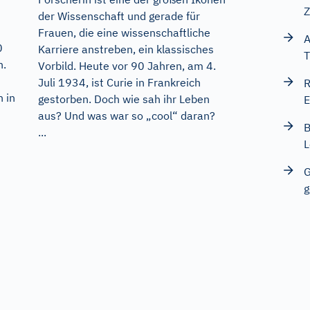
Z
der Wissenschaft und gerade für
Frauen, die eine wissenschaftliche
A
0
Karriere anstreben, ein klassisches
T
n.
Vorbild. Heute vor 90 Jahren, am 4.
Juli 1934, ist Curie in Frankreich
R
 in
gestorben. Doch wie sah ihr Leben
E
aus? Und was war so „cool“ daran?
B
...
L
G
g