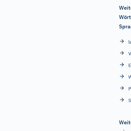
Weit
Wört
Spra
l
V
E
Weit