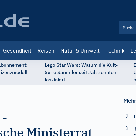
Gesundheit
Reisen
Natur & Umwelt
Technik
Le
 Abonnement:
Lego Star Wars: Warum die Kult-
E
Lizenzmodell
Serie Sammler seit Jahrzehnten
U
fasziniert
o
Mehr
-
T
sche Ministerrat
R