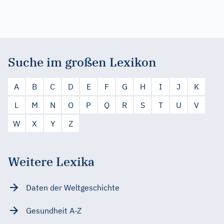
Suche im großen Lexikon
A
B
C
D
E
F
G
H
I
J
K
L
M
N
O
P
Q
R
S
T
U
V
W
X
Y
Z
Weitere Lexika
Daten der Weltgeschichte
Gesundheit A-Z