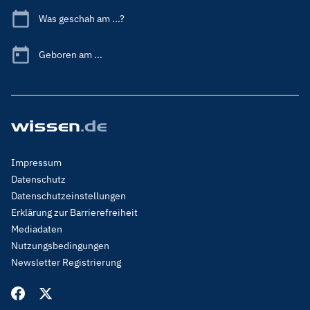
Was geschah am ...?
Geboren am ...
Footer
Impressum
Menu
Datenschutz
Legal
Datenschutzeinstellungen
Erklärung zur Barrierefreiheit
Mediadaten
Nutzungsbedingungen
Newsletter Registrierung