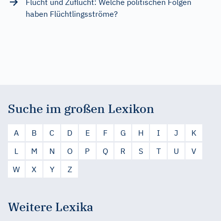
Flucht und Zuflucht: Welche politischen Folgen
haben Flüchtlingsströme?
Suche im großen Lexikon
A
B
C
D
E
F
G
H
I
J
K
L
M
N
O
P
Q
R
S
T
U
V
W
X
Y
Z
Weitere Lexika