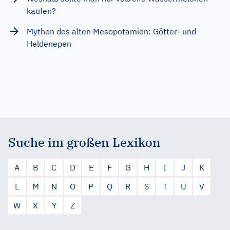
kaufen?
Mythen des alten Mesopotamien: Götter- und
Heldenepen
Suche im großen Lexikon
A
B
C
D
E
F
G
H
I
J
K
L
M
N
O
P
Q
R
S
T
U
V
W
X
Y
Z