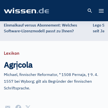
Open 
Einmalkauf versus Abonnement: Welches
Lego St
Software-Lizenzmodell passt zu Ihnen?
seit Jah
Lexikon
ị
Agr
cola
†
Michael, finnischer Reformator, *
1508 Pernaja,
9. 4.
1557 bei Wyborg; gilt als Begründer der finnischen
Schriftsprache.