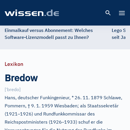
Open 
Einmalkauf versus Abonnement: Welches
Lego St
Software-Lizenzmodell passt zu Ihnen?
seit Jah
Lexikon
Bredow
ˈ
[
bredo
]
Hans, deutscher Funkingenieur, *
26. 11. 1879 Schlawe,
†
Pommern,
9. 1. 1959 Wiesbaden; als Staatssekretär
–
(1921
1926) und Rundfunkkommissar des
–
Reichspostministers (1926
1933) schuf er die