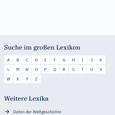
Suche im großen Lexikon
A
B
C
D
E
F
G
H
I
J
K
L
M
N
O
P
Q
R
S
T
U
V
W
X
Y
Z
Weitere Lexika
Daten der Weltgeschichte