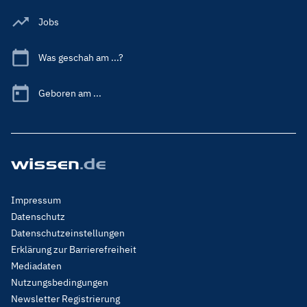
Jobs
Was geschah am ...?
Geboren am ...
Footer
Impressum
Menu
Datenschutz
Legal
Datenschutzeinstellungen
Erklärung zur Barrierefreiheit
Mediadaten
Nutzungsbedingungen
Newsletter Registrierung