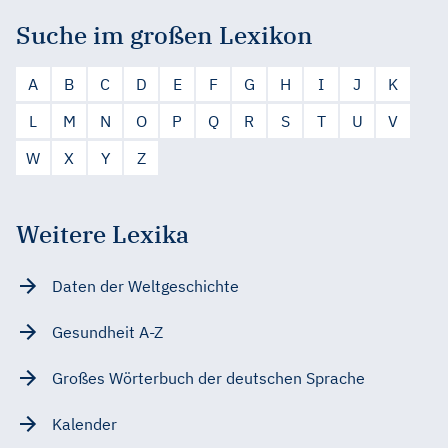
Suche im großen Lexikon
A
B
C
D
E
F
G
H
I
J
K
L
M
N
O
P
Q
R
S
T
U
V
W
X
Y
Z
Weitere Lexika
Daten der Weltgeschichte
Gesundheit A-Z
Großes Wörterbuch der deutschen Sprache
Kalender