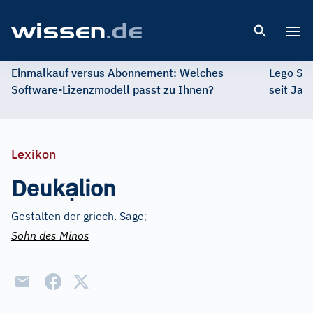
Open 
Einmalkauf versus Abonnement: Welches
Lego St
Software-Lizenzmodell passt zu Ihnen?
seit Jah
Lexikon
ạ
Deuk
lion
Gestalten der griech. Sage
;
Sohn des Minos