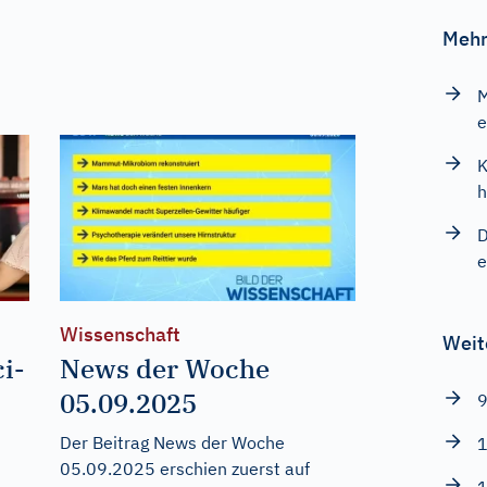
Mehr
M
e
K
h
D
e
Wissenschaft
Weit
i-
News der Woche
05.09.2025
9
Der Beitrag
News der Woche
1
05.09.2025
erschien zuerst auf