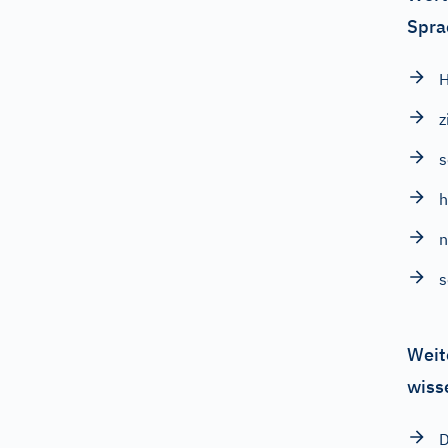
Spra
z
s
h
s
Weit
wiss
D