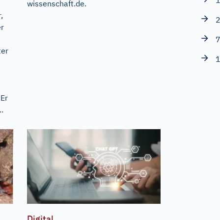
1
wissenschaft.de
.
,
2
er
7
ter
1
 Er
.
Digital