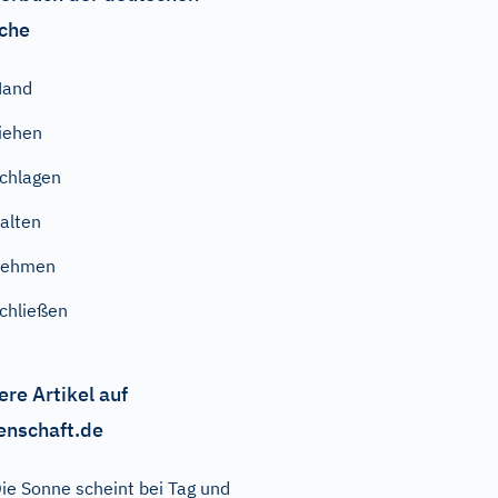
che
Hand
iehen
chlagen
alten
nehmen
chließen
ere Artikel auf
enschaft.de
ie Sonne scheint bei Tag und