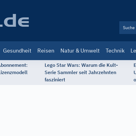
Gesundheit
Reisen
Natur & Umwelt
Technik
Le
 Abonnement:
Lego Star Wars: Warum die Kult-
E
Lizenzmodell
Serie Sammler seit Jahrzehnten
U
fasziniert
o