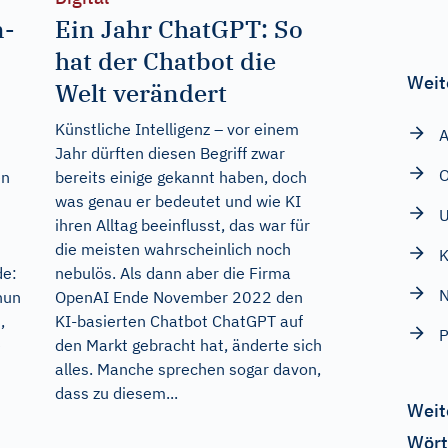
n-
Ein Jahr ChatGPT: So
hat der Chatbot die
Weit
Welt verändert
Künstliche Intelligenz – vor einem
A
Jahr dürften diesen Begriff zwar
en
bereits einige gekannt haben, doch
was genau er bedeutet und wie KI
ihren Alltag beeinflusst, das war für
die meisten wahrscheinlich noch
K
de:
nebulös. Als dann aber die Firma
N
nun
OpenAI Ende November 2022 den
,
KI-basierten Chatbot ChatGPT auf
P
e
den Markt gebracht hat, änderte sich
alles. Manche sprechen sogar davon,
dass zu diesem...
Weit
Wört